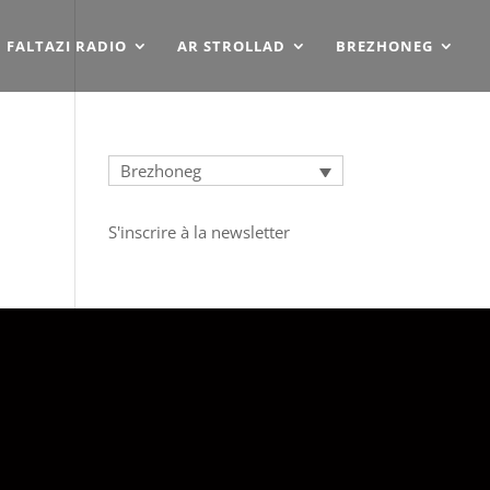
FALTAZI RADIO
AR STROLLAD
BREZHONEG
Brezhoneg
 post.
S'inscrire à la newsletter