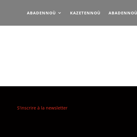
ABADENNOÙ
KAZETENNOÙ
ABADENNOÙ 
y refining your search, or use the navigation above to locate the
S'inscrire à la newsletter