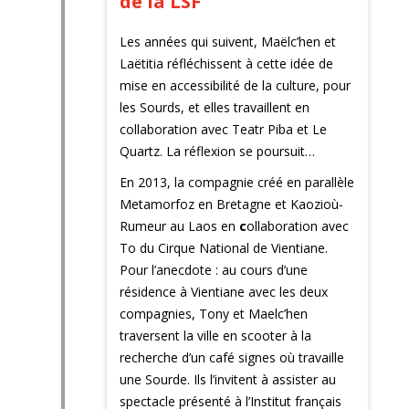
de la LSF
Les années qui suivent, Maëlc’hen et
Laëtitia réfléchissent à cette idée de
mise en accessibilité de la culture, pour
les Sourds, et elles travaillent en
collaboration avec Teatr Piba et Le
Quartz. La réflexion se poursuit…
En 2013, la compagnie créé en parallèle
Metamorfoz en Bretagne et Kaozioù-
Rumeur au Laos en
c
ollaboration avec
To du
Cirque National de Vientiane.
Pour l’anecdote : a
u cours d’une
résidence à Vientiane avec les deux
compagnies,
Tony et Maelc’hen
traversent la ville en scooter à la
recherche d’un café signes où travaille
une Sourde. Ils l’invitent à assister au
spectacle présenté à l’Institut français