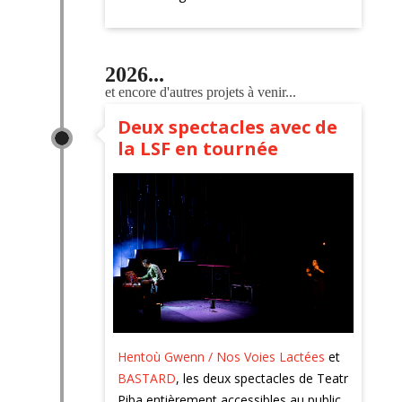
2026...
et encore d'autres projets à venir...
Deux spectacles avec de
la LSF en tournée
Hentoù Gwenn / Nos Voies Lactées
et
BASTARD
, les deux spectacles de Teatr
Piba entièrement accessibles au public