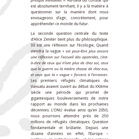
presque invivables »
.
Au-delà du constat qui
est absolument terrifiant, il y a là matière à
questionner sur la manière dont nous
envisageons d’agir, concrètement, pour
appréhender ce monde du futur.
La seconde question centrale du texte
d’Alice Zeniter tient plus du philosophique.
S’il est une réflexion sur l’écologie, Quand
viendra la vague
« est peut-être plus encore
une réflexion sur l’accueil des apatrides, c’est-
à-dire de ceux qui n’ont plus de chez soi, ceux
que la guerre ou la misère chasse de chez eux,
et ceux que la « vague » forcera à l’errance»
.
Les premiers réfugiés climatiques du
Vanuatu avaient ouvert au début du XXIème
siècle une période qui promet de
gigantesques bouleversements de notre
rapport au monde dans les prochaines
décennies. L’ONU évalue ainsi qu’en 2050,
nous pourrions atteindre près de 250
millions de réfugiés climatiques. Question
fondamentale et brûlante. Depuis une
dizaine d’années en effet, l’Europe –