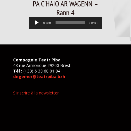
PA C’HAIO AR WAGENN –
Rann 4
Lecteur
00:00
00:00
audio
Compagnie Teatr Piba
48 rue Armorique 29200 Brest
Tél :
(+33) 6 38 68 01 84
degemer@teatrpiba.bzh
S'inscrire à la newsletter