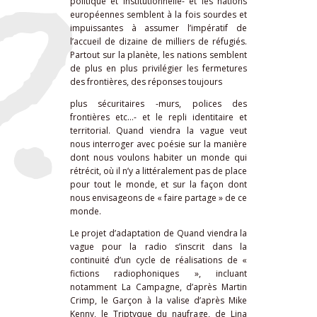
politique et institutionnelle- et les nations
européennes semblent à la fois sourdes et
impuissantes à assumer l’impératif de
l’accueil de dizaine de milliers de réfugiés.
Partout sur la planète, les nations semblent
de plus en plus privilégier les fermetures
des frontières, des réponses toujours
plus sécuritaires -murs, polices des
frontières etc…- et le repli identitaire et
territorial.
Quand viendra la vague
veut
nous interroger avec poésie sur la manière
dont nous voulons habiter un monde qui
rétrécit, où il n’y a littéralement pas de place
pour tout le monde, et sur la façon dont
nous envisageons de « faire partage » de ce
monde.
Le projet d’adaptation de
Quand viendra la
vague
pour la radio s’inscrit dans la
continuité d’un cycle de réalisations de «
fictions radiophoniques », incluant
notamment
La Campagne
, d’après Martin
Crimp,
le Garçon à la valise
d’après Mike
Kenny, le
Triptyque du naufrage
, de Lina