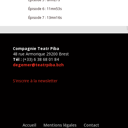
Épisode 6 : 11mn53s
Épisode 7 : 13mn16s
Compagnie Teatr Piba
48 rue Armorique 29200 Brest
Tél :
(+33) 6 38 68 01 84
degemer@teatrpiba.bzh
S'inscrire à la newsletter
Accueil
Mentions légales
Contact