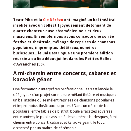
Teatr Piba et la
Cie Dérézo
ont imaginé un bal théâtral
insolite avec un collectif joyeusement détonnant de
quatre chanteur.euse.s/comédien.ne.s et deux
musiciens. Ensemble, nous avons concocté une soirée
festive et théâtrale, mélange de reprises de chansons
populaires, impromptus théâtraux, numéros
burlesques… le Bal Bastringue ! Une première édition
réussie a eu lieu début juillet dans les Petites Halles
d’Avranches (50).
A mi-chemin entre concerts, cabaret et
karaoké géant
Une formation d’interprètes professionnel·les s’est lancée le
défi joyeux d’un projet sur mesure mêlant théâtre et musique :
un bal insolite où se mêlent reprises de chansons populaires
et impromptus théâtraux surprises ! Dans un décor de bal
populaire, entre tables de bistrot, boule à facettes et verres
entre ami·e·s, le public assiste à des numéros burlesques, à mi-
chemin entre concert, cabaret et karaoké géant, le tout,
orchestré par un maître de cérémonie.