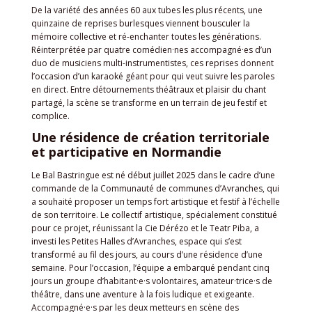
De la variété des années 60 aux tubes les plus récents, une
quinzaine de reprises burlesques viennent bousculer la
mémoire collective et ré-enchanter toutes les générations.
Réinterprétée par quatre comédien·nes accompagné·es d’un
duo de musiciens multi-instrumentistes, ces reprises donnent
l’occasion d’un karaoké géant pour qui veut suivre les paroles
en direct. Entre détournements théâtraux et plaisir du chant
partagé, la scène se transforme en un terrain de jeu festif et
complice.
Une résidence de création territoriale
et participative en Normandie
Le Bal Bastringue est né début juillet 2025 dans le cadre d’une
commande de la Communauté de communes d’Avranches, qui
a souhaité proposer un temps fort artistique et festif à l’échelle
de son territoire. Le collectif artistique, spécialement constitué
pour ce projet, réunissant la Cie Dérézo et le Teatr Piba, a
investi les Petites Halles d’Avranches, espace qui s’est
transformé au fil des jours, au cours d’une résidence d’une
semaine. Pour l’occasion, l’équipe a embarqué pendant cinq
jours un groupe d’habitant·e·s volontaires, amateur·trice·s de
théâtre, dans une aventure à la fois ludique et exigeante.
Accompagné·e·s par les deux metteurs en scène des